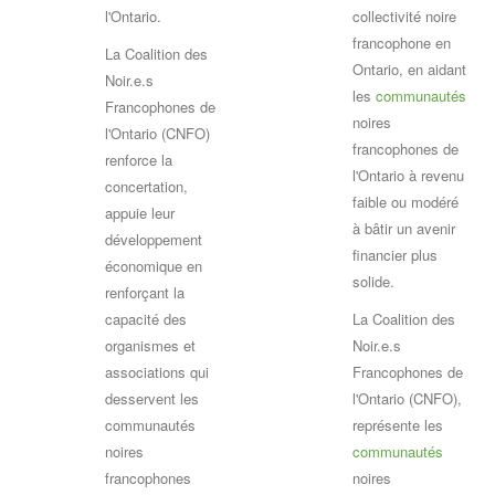
l'Ontario.
collectivité noire
francophone en
La Coalition des
Ontario, en aidant
Noir.e.s
les
communautés
Francophones de
noires
l'Ontario (CNFO)
francophones de
renforce la
l'Ontario à revenu
concertation,
faible ou modéré
appuie leur
à bâtir un avenir
développement
financier plus
économique en
solide.
renforçant la
capacité des
La Coalition des
organismes et
Noir.e.s
associations qui
Francophones de
desservent les
l'Ontario (CNFO),
communautés
représente les
noires
communautés
francophones
noires