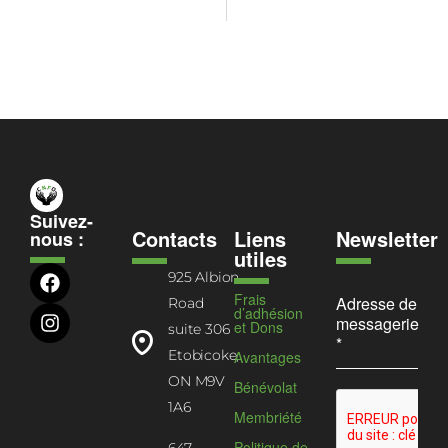
Suivez-
Contacts
Liens
Newsletter
nous :
utiles
925 Albion
Frais
Adresse de
Road
d’adhésion
messagerie
et Dons
suite 306
*
Etobicoke,
Avantages
ON M9V
Bénévolat
1A6
Membriété
Politique de