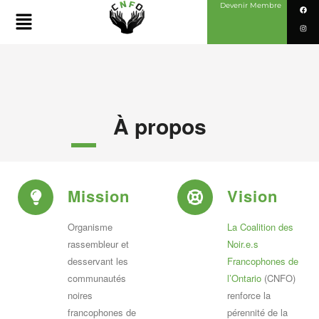
Devenir Membre
À propos
Mission
Vision
Organisme
La Coalition des
rassembleur et
Noir.e.s
desservant les
Francophones de
communautés
l’Ontario
(CNFO)
noires
renforce la
francophones de
pérennité de la