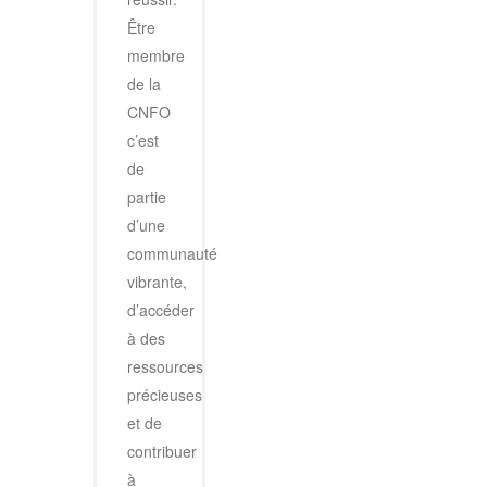
Être
membre
de la
CNFO
c’est
de
partie
d’une
communauté
vibrante,
d’accéder
à des
ressources
précieuses
et de
contribuer
à