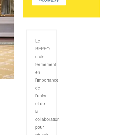
Le
REPFO
crois
fermement
en
l’importance
de
l’union
et de
la
collaboration
pour
réussir.