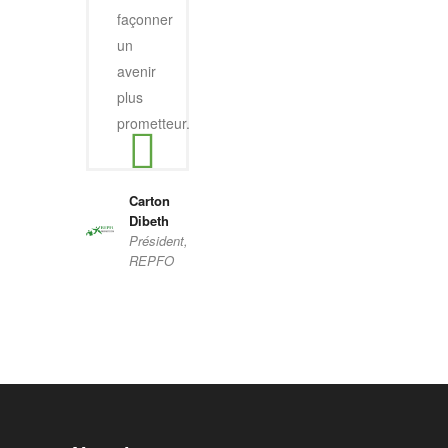
façonner
un
avenir
plus
prometteur.
Carton
Dibeth
Président,
REPFO