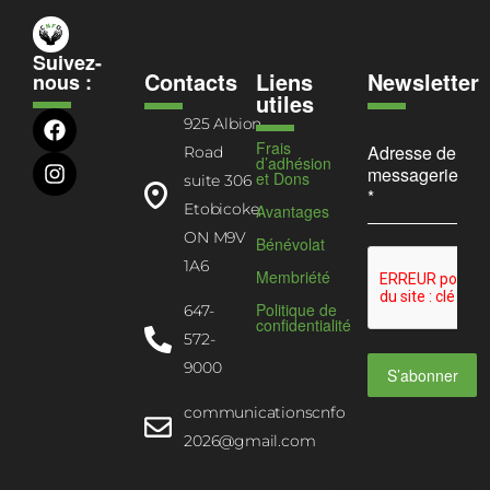
Suivez-
Contacts
Liens
Newsletter
nous :
utiles
925 Albion
Frais
Adresse de
Road
d’adhésion
messagerie
et Dons
suite 306
*
Etobicoke,
Avantages
ON M9V
Bénévolat
1A6
Membriété
Politique de
647-
confidentialité
572-
9000
S’abonner
communicationscnfo
2026@gmail.com