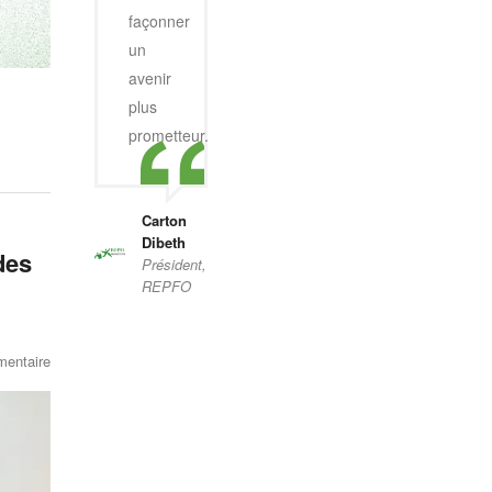
façonner
un
avenir
plus
prometteur.
Carton
Dibeth
des
Président,
REPFO
entaire