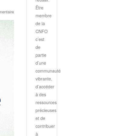
Être
entaire
membre
de la
CNFO
c’est
de
partie
d’une
communauté
vibrante,
d’accéder
à des
ressources
précieuses
et de
contribuer
à