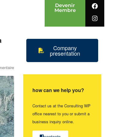
Devenir
Membre
à
Company
presentation
entaire
how can we help you?
Contact us at the Consulting WP
office nearest to you or submit a
business inquiry online.
contacts