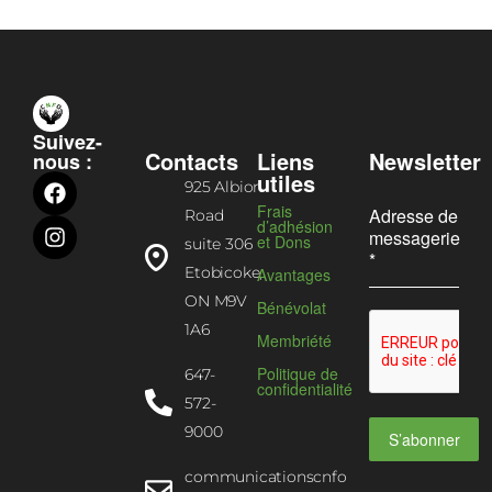
Suivez-
Contacts
Liens
Newsletter
nous :
utiles
925 Albion
Frais
Adresse de
Road
d’adhésion
messagerie
et Dons
suite 306
*
Etobicoke,
Avantages
ON M9V
Bénévolat
1A6
Membriété
Politique de
647-
confidentialité
572-
9000
S’abonner
communicationscnfo